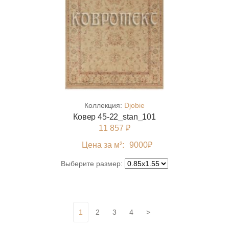
Коллекция:
Djobie
Ковер 45-22_stan_101
11 857 ₽
Цена за м²:
9000
₽
Выберите размер:
1
2
3
4
>