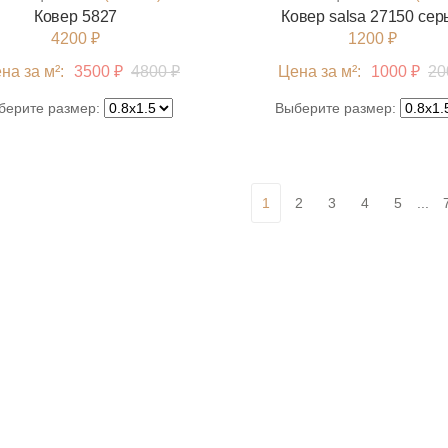
Ковер 5827
Ковер salsa 27150 се
4200 ₽
1200 ₽
на за м²:
3500 ₽
4800 ₽
Цена за м²:
1000 ₽
20
берите размер:
Выберите размер:
1
2
3
4
5
...