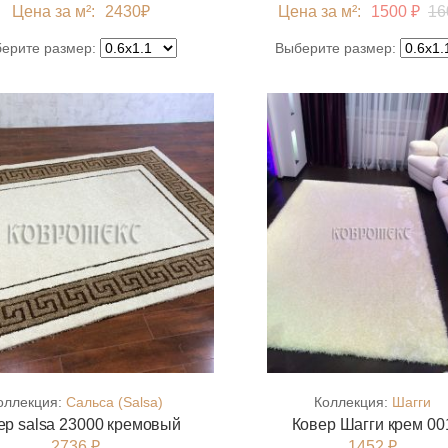
Цена за м²:
2430
₽
Цена за м²:
1500 ₽
16
ерите размер:
Выберите размер:
оллекция:
Сальса (Salsa)
Коллекция:
Шагги
ер salsa 23000 кремовый
Ковер Шагги крем 00
2736 ₽
1452 ₽