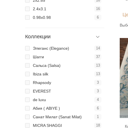
2х2.85
16
2.4х3.1
16
Це
0.98x0.98
6
Выб
Коллекции
Элеганс (Elegance)
14
Шагги
37
Сальса (Salsa)
13
Ibiza silk
13
Rhapsody
3
EVEREST
3
de luxu
4
Абия ( ABIYE )
6
Санат Милат (Sanat Milat)
1
MICRA SHAGGI
18
К