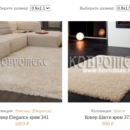
берите размер:
Выберите размер:
лекция:
Элеганс (Elegance)
Коллекция:
Шагги
вер Elegance крем 341
Ковер Шагги крем 37
1603 ₽
990 ₽