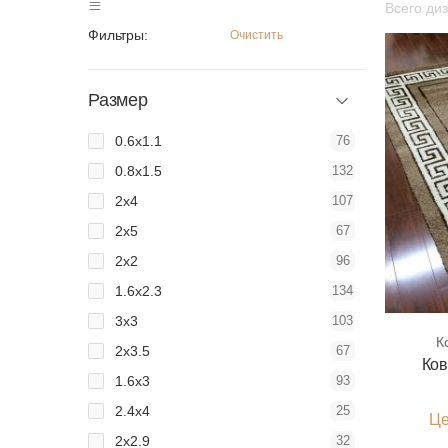
Всего ди
Фильтры:
Очистить
Размер
0.6x1.1
76
0.8x1.5
132
2x4
107
2x5
67
2x2
96
1.6x2.3
134
3x3
103
К
2x3.5
67
Ков
1.6x3
93
2.4x4
25
Це
2x2.9
32