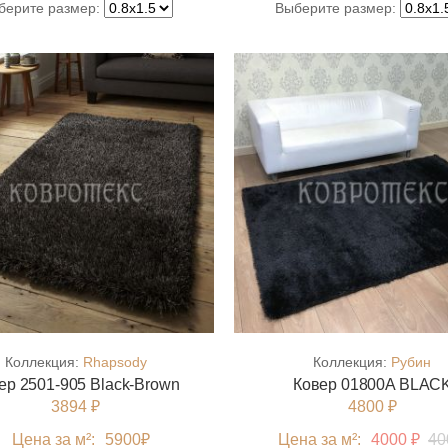
берите размер:
Выберите размер:
Коллекция:
Rhapsody
Коллекция:
Рубин
ер 2501-905 Black-Brown
Ковер 01800A BLAC
3894 ₽
4800 ₽
Цена за м²:
5900
₽
Цена за м²:
4000 ₽
40