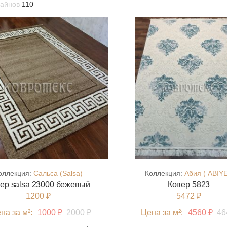
зайнов
110
оллекция:
Сальса (Salsa)
Коллекция:
Абия ( ABIYE
ер salsa 23000 бежевый
Ковер 5823
1200 ₽
5472 ₽
на за м²:
1000 ₽
2000 ₽
Цена за м²:
4560 ₽
46