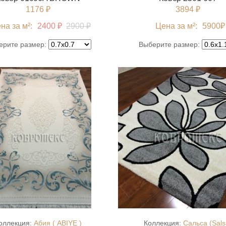
1176 ₽
3894 ₽
на за м²:
2400 ₽
2900 ₽
Цена за м²:
5900
₽
ерите размер:
Выберите размер:
оллекция:
Абия ( ABIYE )
Коллекция:
Сальса (Sals