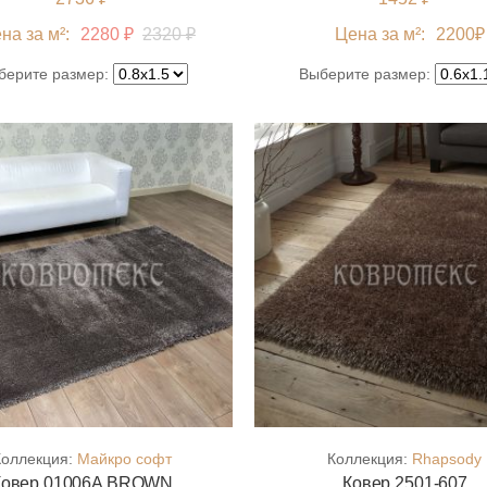
на за м²:
2280 ₽
2320 ₽
Цена за м²:
2200
₽
берите размер:
Выберите размер:
Коллекция:
Майкро софт
Коллекция:
Rhapsody
Ковер 01006A BROWN
Ковер 2501-607