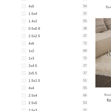
4x5
54
Вы
1.5x4
37
1.4x2
55
0.5x0.8
39
2.5x2.5
37
4x6
72
1x2
68
1x3
72
2x4.5
37
2x5.5
37
1.5x1.5
51
4x4
55
Кол
2.5x4
66
Ко
2.5x5
53
2.5x3
37