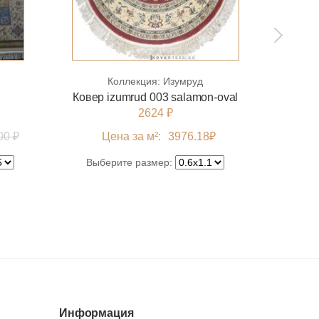
Коллекция:
Изумруд
Ковер izumrud 003 salamon-oval
2624 ₽
00 ₽
Цена за м²:
3976.18
₽
Цен
Выберите размер:
Выбе
Информация