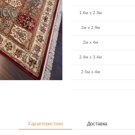
1.6м x 2.3м
2м x 2.9м
2м x 4м
2.4м x 3.4м
2.5м x 4м
2.8м x 3.8м
Характеристики
Доставка