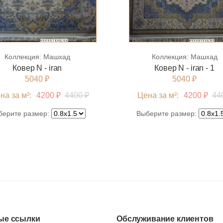
Коллекция:
Машхад
Коллекция:
Машхад
Ковер N - iran
Ковер N - iran - 1
5040 ₽
5040 ₽
на за м²:
4200 ₽
4400 ₽
Цена за м²:
4200 ₽
44
берите размер:
Выберите размер:
ые ссылки
Обслуживание клиентов