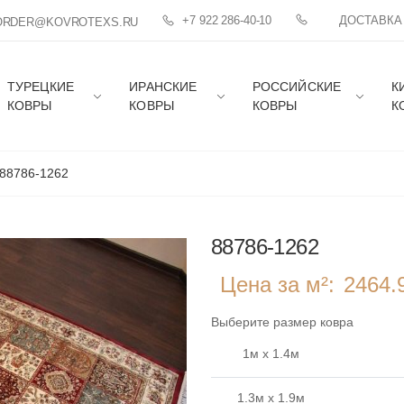
+7 922 286-40-10
ДОСТАВКА
ORDER@KOVROTEXS.RU
ТУРЕЦКИЕ
ИРАНСКИЕ
РОССИЙСКИЕ
К
КОВРЫ
КОВРЫ
КОВРЫ
К
88786-1262
88786-1262
Цена за м²:
2464.
Выберите размер ковра
1м x 1.4м
1.3м x 1.9м