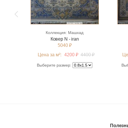
Коллекция:
Машхад
Ковер N - iran
5040 ₽
Цена за м²:
4200 ₽
4400 ₽
Це
Выберите размер:
Вы
Полезн