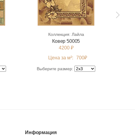
Коллекция:
Лайла
Ковер 50005
4200 ₽
Цена за м²:
700
₽
Выберите размер:
Выб
Информация