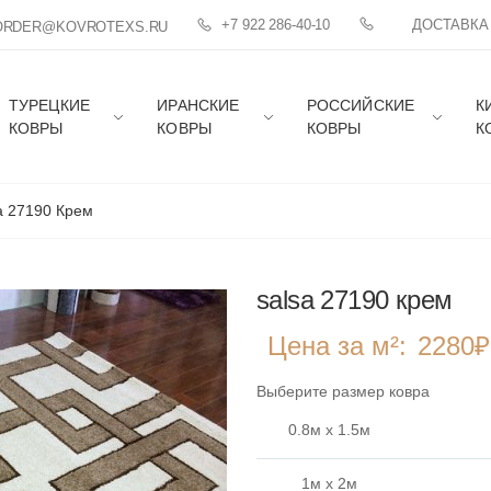
+7 922 286-40-10
ДОСТАВКА
ORDER@KOVROTEXS.RU
ТУРЕЦКИЕ
ИРАНСКИЕ
РОССИЙСКИЕ
К
КОВРЫ
КОВРЫ
КОВРЫ
К
a 27190 Крем
salsa 27190 крем
Цена за м²:
2280
Выберите размер ковра
0.8м x 1.5м
1м x 2м