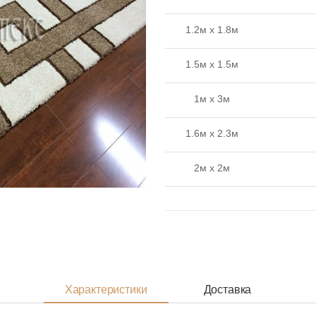
1.2м x 1.8м
1.5м x 1.5м
1м x 3м
1.6м x 2.3м
2м x 2м
1.5м x 3м
1.6м x 3м
2м x 3м
Характеристики
Доставка
2м x 4м