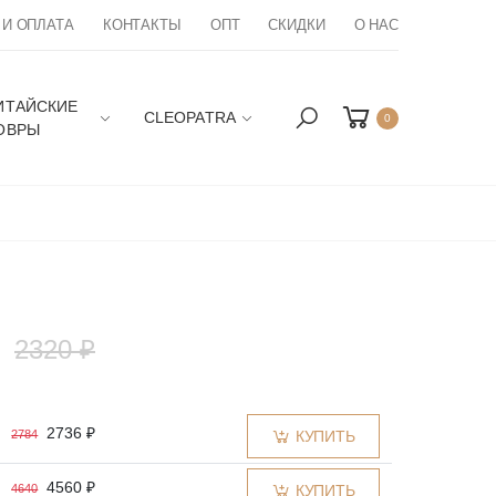
 И ОПЛАТА
КОНТАКТЫ
ОПТ
СКИДКИ
О НАС
ИТАЙСКИЕ
CLEOPATRA
0
ОВРЫ
₽
2320 ₽
2736 ₽
2784
КУПИТЬ
4560 ₽
4640
КУПИТЬ