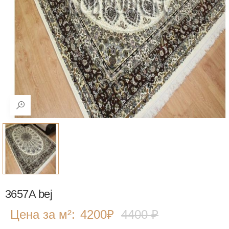
3657A bej
Цена за м²:
4200
₽
4400 ₽