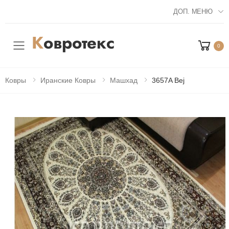
ДОП. МЕНЮ
0
Мобильное меню
Ковры
Иранские Ковры
Машхад
3657A Bej