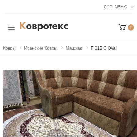
ДОП. МЕНЮ
0
Мобильное меню
Ковры
Иранские Ковры
Машхад
F 015 C Oval