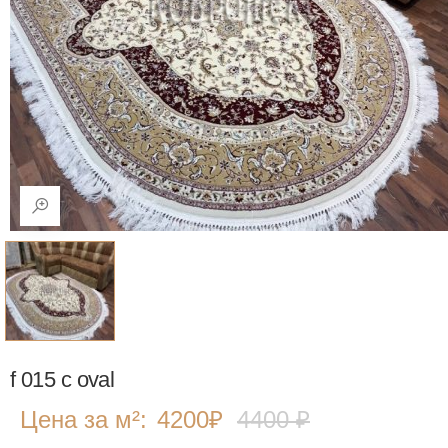
f 015 c oval
Цена за м²:
4200
₽
4400 ₽