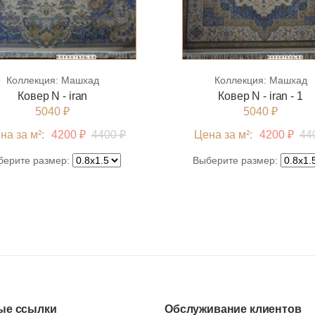
Коллекция:
Машхад
Коллекция:
Машхад
Ковер N - iran
Ковер N - iran - 1
5040 ₽
5040 ₽
на за м²:
4200 ₽
4400 ₽
Цена за м²:
4200 ₽
44
берите размер:
Выберите размер:
ые ссылки
Обслуживание клиентов