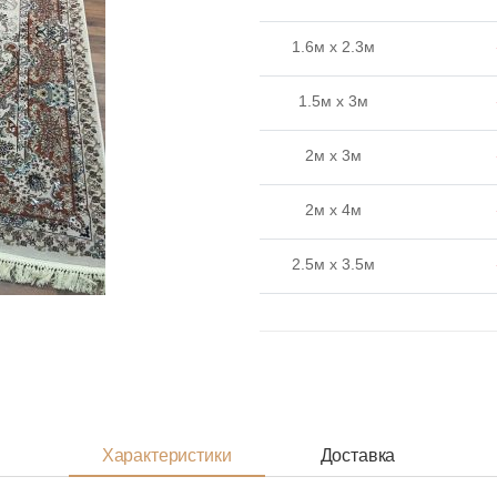
1.6м x 2.3м
1.5м x 3м
2м x 3м
2м x 4м
2.5м x 3.5м
3м x 4м
3м x 5м
Характеристики
Доставка