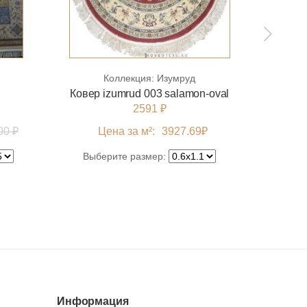
Коллекция:
Изумруд
Ковер izumrud 003 salamon-oval
2591 ₽
00 ₽
Цена за м²:
3927.69
₽
Цен
Выберите размер:
Выбе
Информация