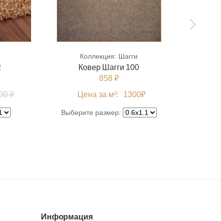
128 000 ₽
КУПИТЬ
160 000 ₽
КУПИТЬ
Коллекция:
Шагги
Колл
192 000 ₽
КУПИТЬ
2
Ковер Шагги 100
Кове
858 ₽
00 ₽
Цена за м²:
1300
₽
Выберите размер:
Выбе
Информация