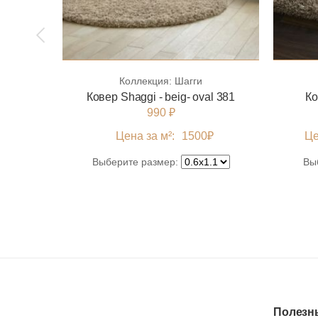
Коллекция:
Шагги
Ковер Shaggi - beig- oval 381
Ко
990 ₽
Цена за м²:
1500
₽
Це
Выберите размер:
Вы
Полезн