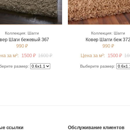
4м x 4м
4м x 5м
Коллекция:
Шагги
Коллекция:
Шагги
4м x 6м
вер Шаги бежевый 367
Ковер Шагги беж 37
990 ₽
990 ₽
на за м²:
1500 ₽
1600 ₽
Цена за м²:
1500 ₽
16
берите размер:
Выберите размер:
ые ссылки
Обслуживание клиентов