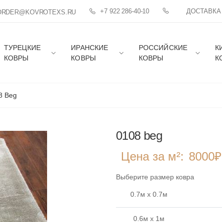
+7 922 286-40-10
ДОСТАВКА
ORDER@KOVROTEXS.RU
ТУРЕЦКИЕ
ИРАНСКИЕ
РОССИЙСКИЕ
К
КОВРЫ
КОВРЫ
КОВРЫ
К
8 Beg
0108 beg
Цена за м²:
8000
₽
Выберите размер ковра
0.7м x 0.7м
0.6м x 1м