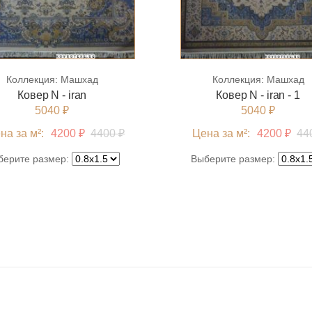
4м x 5м
Коллекция:
Машхад
Коллекция:
Машхад
Ковер N - iran
Ковер N - iran - 1
5040 ₽
5040 ₽
на за м²:
4200 ₽
4400 ₽
Цена за м²:
4200 ₽
44
берите размер:
Выберите размер: