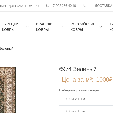
+7 922 286-40-10
ДОСТАВКА
ORDER@KOVROTEXS.RU
ТУРЕЦКИЕ
ИРАНСКИЕ
РОССИЙСКИЕ
К
КОВРЫ
КОВРЫ
КОВРЫ
К
Зеленый
6974 Зеленый
Цена за м²:
1000
₽
Выберите размер ковра
0.6м x 1.1м
0.8м x 1.5м