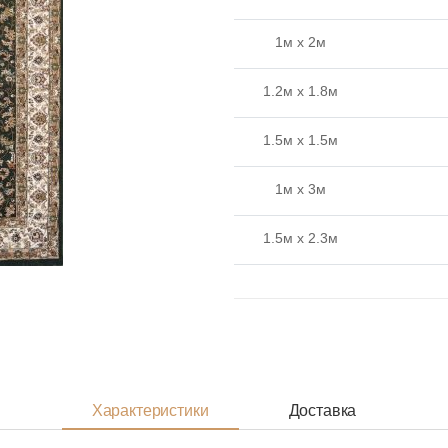
1м x 2м
1.2м x 1.8м
1.5м x 1.5м
1м x 3м
1.5м x 2.3м
2м x 2м
1.5м x 3м
2м x 2.5м
Характеристики
Доставка
1.5м x 4м