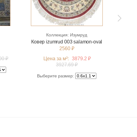
20 000 ₽
КУПИТЬ
Коллекция:
Изумруд
Ковер izumrud 003 salamon-oval
2560 ₽
00 ₽
Цена за м²:
3879.2 ₽
Цен
3927.69 ₽
Выбе
Выберите размер: