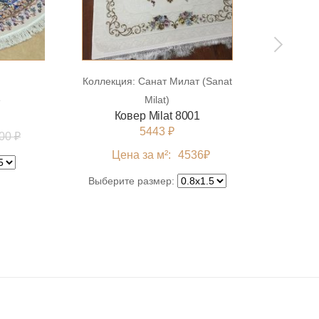
Коллекция:
Санат Милат (Sanat
Колл
2
Milat)
Ковер Milat 8001
5443 ₽
00 ₽
Цена за м²:
4536
₽
Выберите размер:
Выб