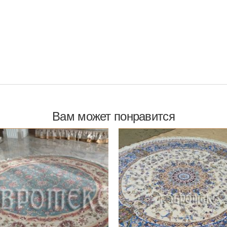
3м x 3м
2.8м x 3.8м
2.8м x 4.8м
Вам может понравится