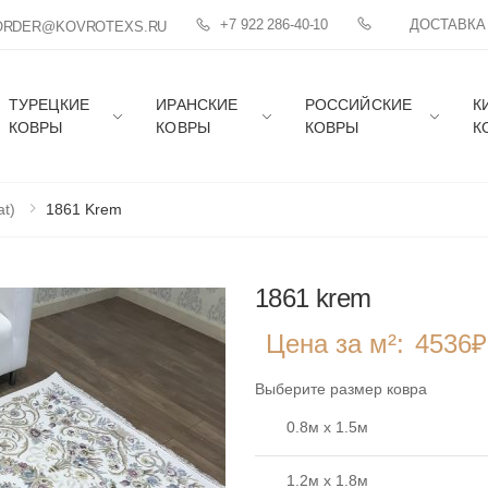
+7 922 286-40-10
ДОСТАВКА
ORDER@KOVROTEXS.RU
ТУРЕЦКИЕ
ИРАНСКИЕ
РОССИЙСКИЕ
К
КОВРЫ
КОВРЫ
КОВРЫ
К
at)
1861 Krem
1861 krem
Цена за м²:
4536
₽
Выберите размер ковра
0.8м x 1.5м
1.2м x 1.8м