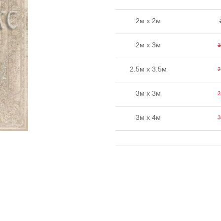
2м x 2м
2м x 3м
1
2.5м x 3.5м
2
3м x 3м
2
3м x 4м
3