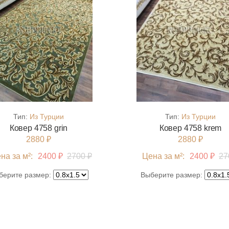
Тип:
Из Турции
Тип:
Из Турции
Ковер 4758 grin
Ковер 4758 krem
2880 ₽
2880 ₽
на за м²:
2400 ₽
2700 ₽
Цена за м²:
2400 ₽
27
берите размер:
Выберите размер: