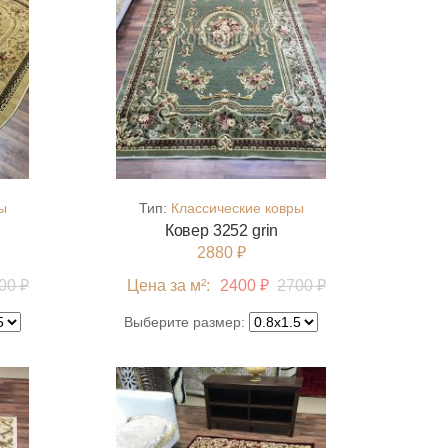
ы
Тип:
Классические ковры
Ковер 3252 grin
2880 ₽
00 ₽
Цена за м²:
2400 ₽
2700 ₽
Выберите размер: