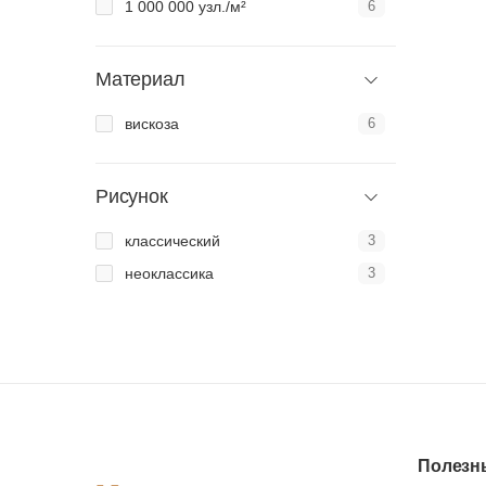
1 000 000 узл./м²
6
Материал
вискоза
6
Рисунок
классический
3
неоклассика
3
Полезн