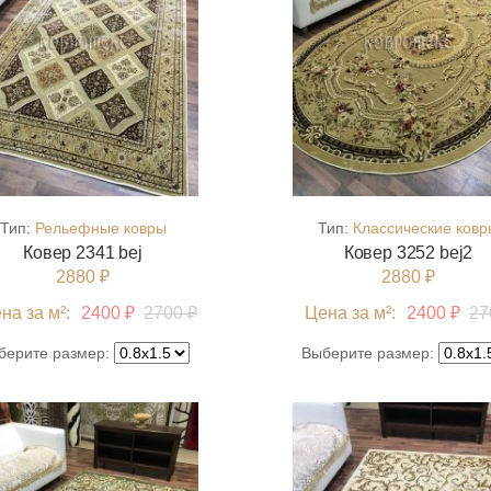
Тип:
Рельефные ковры
Тип:
Классические ковр
Ковер 2341 bej
Ковер 3252 bej2
2880 ₽
2880 ₽
на за м²:
2400 ₽
2700 ₽
Цена за м²:
2400 ₽
27
берите размер:
Выберите размер: