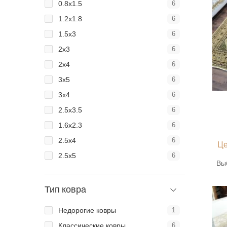
0.8x1.5
6
1.2x1.8
6
1.5x3
6
2x3
6
2x4
6
3x5
6
3x4
6
2.5x3.5
6
1.6x2.3
6
2.5x4
6
Це
2.5x5
6
Вы
Тип ковра
Недорогие ковры
1
Классические ковры
6