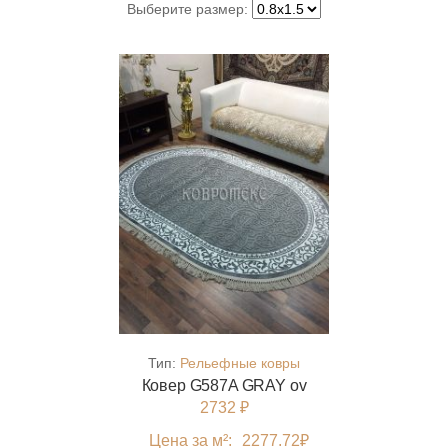
Выберите размер:
Тип:
Рельефные ковры
Ковер G587A GRAY ov
2732 ₽
Цена за м²:
2277.72
₽