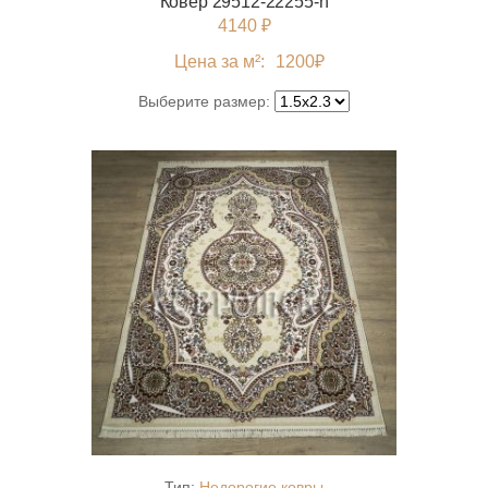
Ковер 29512-22255-n
4140 ₽
Цена за м²:
1200
₽
Выберите размер:
Тип:
Недорогие ковры