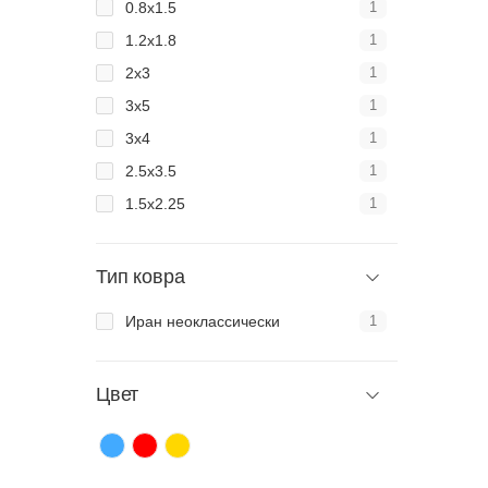
0.8x1.5
1
1.2x1.8
1
2x3
1
3x5
1
3x4
1
2.5x3.5
1
1.5x2.25
1
Тип ковра
Иран неоклассически
1
Цвет