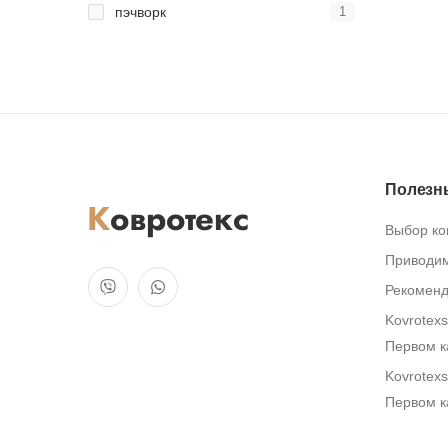
пэчворк
1
Полезн
Выбор ко
Приводим
Рекоменд
Kovrotex
Первом к
Kovrotex
Первом к