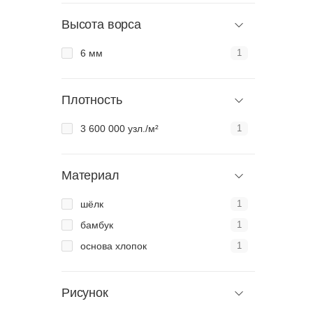
Высота ворса
6 мм
1
Плотность
3 600 000 узл./м²
1
Материал
шёлк
1
бамбук
1
основа хлопок
1
Рисунок