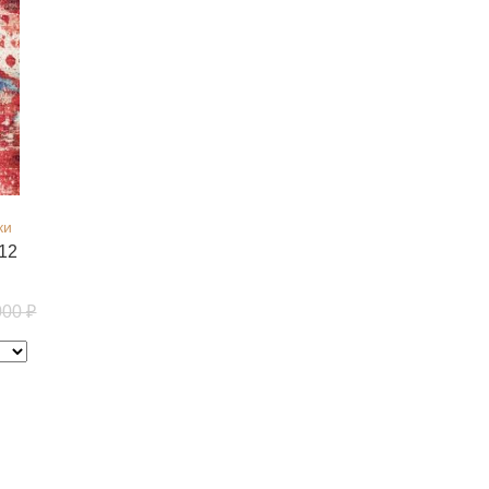
ки
12
000 ₽