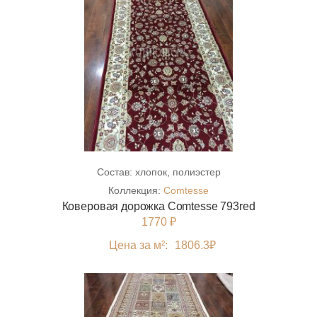
Состав:
хлопок, полиэстер
Коллекция:
Comtesse
Коверовая дорожка Comtesse 793red
1770 ₽
Цена за м²:
1806.3
₽