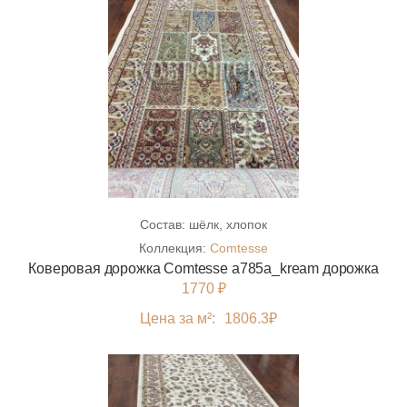
Состав:
шёлк, хлопок
Коллекция:
Comtesse
Коверовая дорожка Comtesse a785a_kream дорожка
1770 ₽
Цена за м²:
1806.3
₽