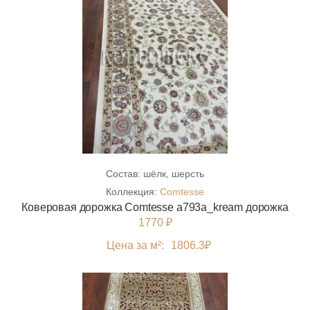
Состав:
шёлк, шерсть
Коллекция:
Comtesse
Коверовая дорожка Comtesse a793a_kream дорожка
1770 ₽
Цена за м²:
1806.3
₽