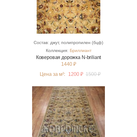
Состав:
джут, полипропилен (бцф)
Коллекция:
Бриллиант
Коверовая дорожка N-briliant
1440 ₽
Цена за м²:
1200 ₽
1500 ₽