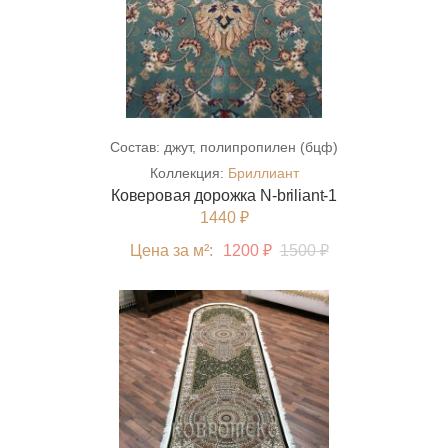
Состав:
джут, полипропилен (бцф)
Коллекция:
Бриллиант
Коверовая дорожка N-briliant-1
1440 ₽
Цена за м²:
1200 ₽
1500 ₽