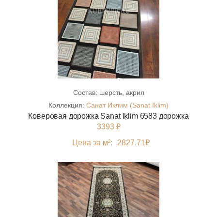
Состав:
шерсть, акрил
Коллекция:
Санат Иклим (Sanat Iklim)
Коверовая дорожка Sanat Iklim 6583 дорожка
3393 ₽
Цена за м²:
2827.71
₽