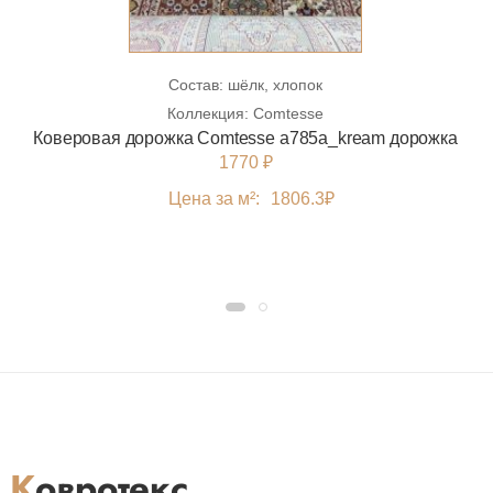
Состав:
шёлк, хлопок
Коллекция:
Comtesse
Коверовая дорожка Comtesse a785a_kream дорожка
1770 ₽
Цена за м²:
1806.3
₽